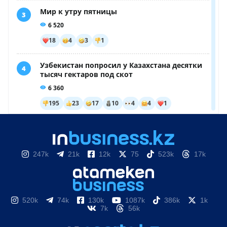
247k
21k
12k
75
523k
17k
520k
74k
130k
1087k
386k
1k
7k
56k