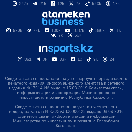
247k
21k
12k
75
523k
17k
520k
74k
130k
1087k
386k
1k
7k
56k
851
3k
33k
10
9k
24
Свидетельство о постановке на учет, переучет периодического
печатного издания, информационного агентства и сетевого
издания №17614-ИА выдано 15.03.2019 Комитетом связи,
информатизации и информации Министерства по
инвестициям и развитию Республики Казахстан.
Свидетельство о постановке на учет отечественного
телерадио канала №KZ23VJB00000123 выдано 08.09.2016
Комитетом связи, информатизации и информации
Министерства по инвестициям и развитию Республики
Казахстан.