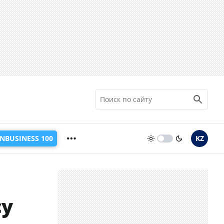
INBUSINESS 100
KZ
су