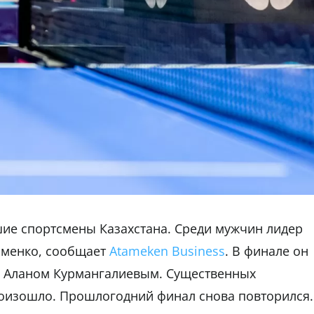
шие спортсмены Казахстана. Среди мужчин лидер
именко, сообщает
Atameken Business
. В финале он
м Аланом Курмангалиевым. Существенных
оизошло. Прошлогодний финал снова повторился.