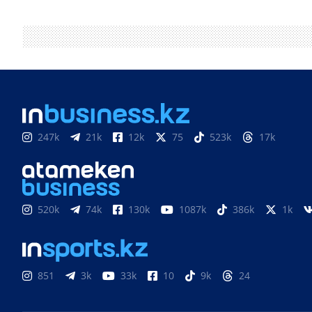
247k
21k
12k
75
523k
17k
520k
74k
130k
1087k
386k
1k
851
3k
33k
10
9k
24