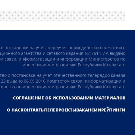
 о постановке на учет, переучет периодического печатного
ционного агентства и сетевого издания №17614-ИА выдано
том связи, информатизации и информации Министерства по
инвестициям и развитию Республики Казахстан.
тво о постановке на учет отечественного телерадио канала
23 выдано 08.09.2016 Комитетом связи, информатизации и
рства по инвестициям и развитию Республики Казахстан.
СОГЛАШЕНИЕ ОБ ИСПОЛЬЗОВАНИИ МАТЕРИАЛОВ
О НАС
КОНТАКТЫ
ТЕЛЕПРОЕКТЫ
ВАКАНСИИ
РЕЙТИНГИ