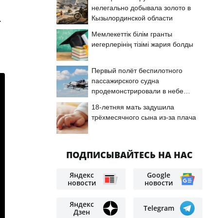
нелегально добывала золото в
.
Кызылординской области
Мемлекеттік білім гранты
иегерлерінің тізімі жария болды
Первый полёт беспилотного
пассажирского судна
продемонстрировали в небе
Астаны
18-летняя мать задушила
трёхмесячного сына из-за плача
ПОДПИСЫВАЙТЕСЬ НА НАС
Яндекс
Google
новости
новости
Яндекс
Telegram
Дзен