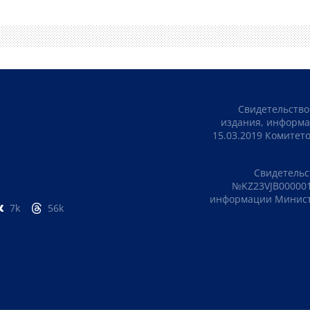
Свидетельство
издания, информа
15.03.2019 Комите
Свидетельс
№KZ23VJB000001
информации Министе
7k
56k