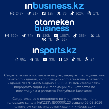
247k
21k
12k
75
523k
17k
520k
74k
130k
1087k
386k
1k
7k
56k
851
3k
33k
10
9k
24
Свидетельство о постановке на учет, переучет периодического
печатного издания, информационного агентства и сетевого
издания №17614-ИА выдано 15.03.2019 Комитетом связи,
информатизации и информации Министерства по
инвестициям и развитию Республики Казахстан.
Свидетельство о постановке на учет отечественного
телерадио канала №KZ23VJB00000123 выдано 08.09.2016
Комитетом связи, информатизации и информации