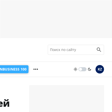
INBUSINESS 100
KZ
ей