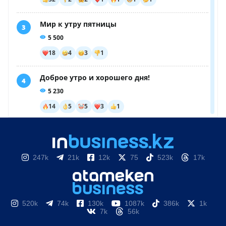
247k
21k
12k
75
523k
17k
520k
74k
130k
1087k
386k
1k
7k
56k