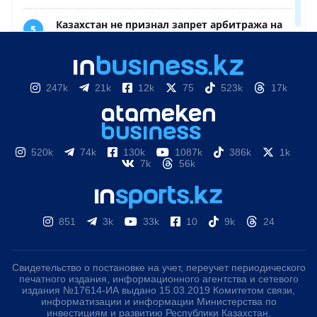
247k
21k
12k
75
523k
17k
520k
74k
130k
1087k
386k
1k
7k
56k
851
3k
33k
10
9k
24
Свидетельство о постановке на учет, переучет периодического
печатного издания, информационного агентства и сетевого
издания №17614-ИА выдано 15.03.2019 Комитетом связи,
информатизации и информации Министерства по
инвестициям и развитию Республики Казахстан.