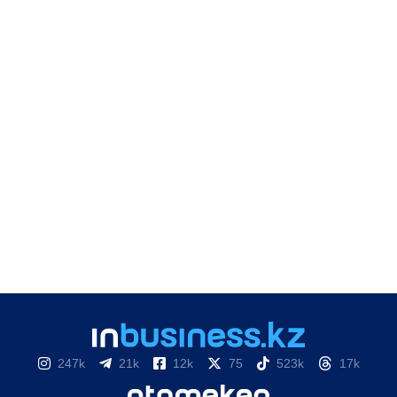
247k
21k
12k
75
523k
17k