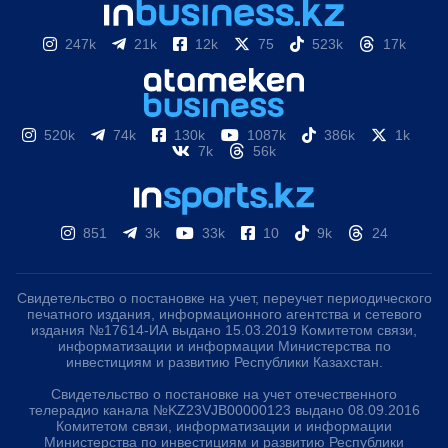
247k
21k
12k
75
523k
17k
520k
74k
130k
1087k
386k
1k
7k
56k
851
3k
33k
10
9k
24
Свидетельство о постановке на учет, переучет периодического
печатного издания, информационного агентства и сетевого
издания №17614-ИА выдано 15.03.2019 Комитетом связи,
информатизации и информации Министерства по
инвестициям и развитию Республики Казахстан.
Свидетельство о постановке на учет отечественного
телерадио канала №KZ23VJB00000123 выдано 08.09.2016
Комитетом связи, информатизации и информации
Министерства по инвестициям и развитию Республики