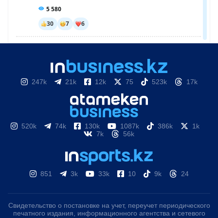
247k
21k
12k
75
523k
17k
520k
74k
130k
1087k
386k
1k
7k
56k
851
3k
33k
10
9k
24
Свидетельство о постановке на учет, переучет периодического
печатного издания, информационного агентства и сетевого