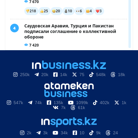
250k
20k
14k
75
548k
18k
547k
74k
135k
1099k
402k
1k
7k
61k
2k
3k
34k
10
9k
24