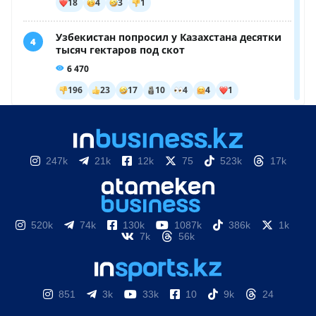
247k
21k
12k
75
523k
17k
520k
74k
130k
1087k
386k
1k
7k
56k
851
3k
33k
10
9k
24