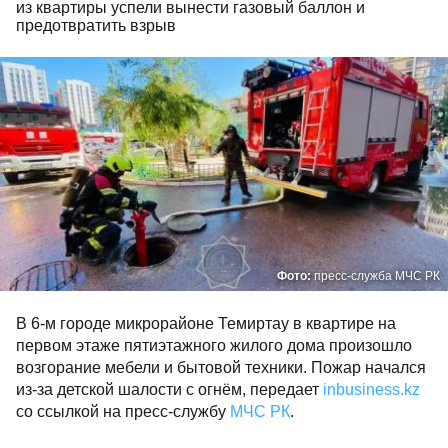
из квартиры успели вынести газовый баллон и
предотвратить взрыв
Фото:
пресс-служба МЧС РК
В 6-м городе микрорайоне Темиртау в квартире на
первом этаже пятиэтажного жилого дома произошло
возгорание мебели и бытовой техники. Пожар начался
из-за детской шалости с огнём, передает
inbusiness.kz
со ссылкой на пресс-службу
МЧС РК
.