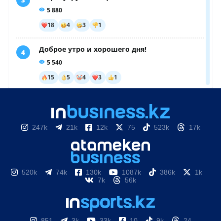
247k
21k
12k
75
523k
17k
520k
74k
130k
1087k
386k
1k
7k
56k
851
3k
33k
10
9k
24