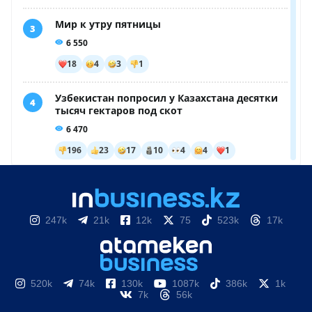
247k
21k
12k
75
523k
17k
520k
74k
130k
1087k
386k
1k
7k
56k