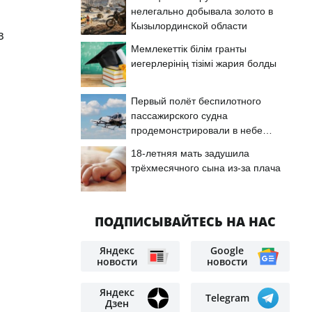
нелегально добывала золото в
Кызылординской области
з
Мемлекеттік білім гранты
иегерлерінің тізімі жария болды
Первый полёт беспилотного
пассажирского судна
продемонстрировали в небе
Астаны
18-летняя мать задушила
трёхмесячного сына из-за плача
ПОДПИСЫВАЙТЕСЬ НА НАС
Яндекс
Google
новости
новости
Яндекс
Telegram
Дзен