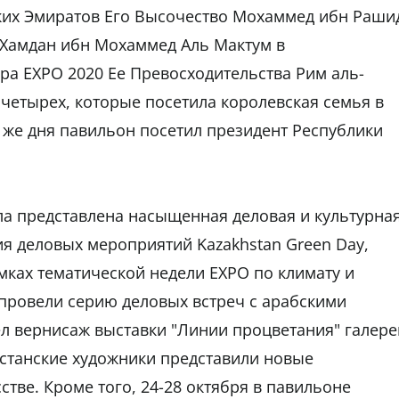
ких Эмиратов Его Высочество Мохаммед ибн Раши
 Хамдан ибн Мохаммед Аль Мактум в
а EXPO 2020 Ее Превосходительства Рим аль-
четырех, которые посетила королевская семья в
 же дня павильон посетил президент Республики
а представлена насыщенная деловая и культурна
ия деловых мероприятий Kazakhstan Green Day,
ках тематической недели EXPO по климату и
провели серию деловых встреч с арабскими
ел вернисаж выставки "Линии процветания" галере
ахстанские художники представили новые
тве. Кроме того, 24-28 октября в павильоне