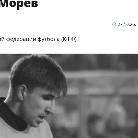
 Морев
27.10.25,
ой федерации футбола (КФФ).