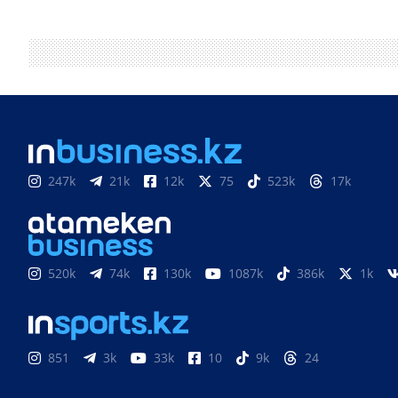
247k
21k
12k
75
523k
17k
520k
74k
130k
1087k
386k
1k
851
3k
33k
10
9k
24