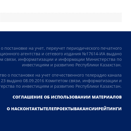
 о постановке на учет, переучет периодического печатного
ционного агентства и сетевого издания №17614-ИА выдано
том связи, информатизации и информации Министерства по
инвестициям и развитию Республики Казахстан.
тво о постановке на учет отечественного телерадио канала
23 выдано 08.09.2016 Комитетом связи, информатизации и
рства по инвестициям и развитию Республики Казахстан.
СОГЛАШЕНИЕ ОБ ИСПОЛЬЗОВАНИИ МАТЕРИАЛОВ
О НАС
КОНТАКТЫ
ТЕЛЕПРОЕКТЫ
ВАКАНСИИ
РЕЙТИНГИ