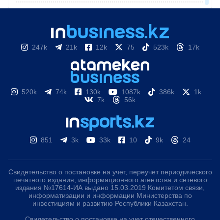
247k
21k
12k
75
523k
17k
520k
74k
130k
1087k
386k
1k
7k
56k
851
3k
33k
10
9k
24
Свидетельство о постановке на учет, переучет периодического
печатного издания, информационного агентства и сетевого
издания №17614-ИА выдано 15.03.2019 Комитетом связи,
информатизации и информации Министерства по
инвестициям и развитию Республики Казахстан.
Свидетельство о постановке на учет отечественного