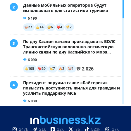
247k
21k
12k
75
523k
17k