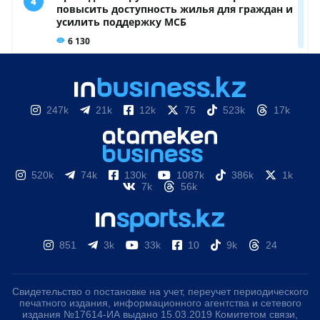
247k
21k
12k
75
523k
17k
520k
74k
130k
1087k
386k
1k
7k
56k
851
3k
33k
10
9k
24
Свидетельство о постановке на учет, переучет периодического
печатного издания, информационного агентства и сетевого
издания №17614-ИА выдано 15.03.2019 Комитетом связи,