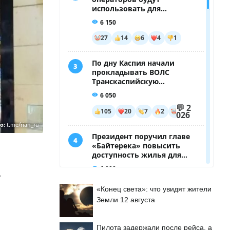
о:
t.me/rian_ru
ь
«Конец света»: что увидят жители
Земли 12 августа
Пилота задержали после рейса, а