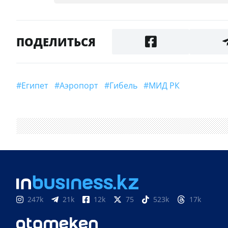
ПОДЕЛИТЬСЯ
#Египет
#аэропорт
#гибель
#МИД РК
247k
21k
12k
75
523k
17k