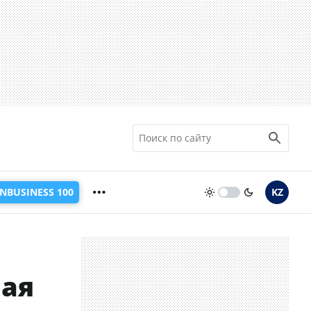
INBUSINESS 100
KZ
мая