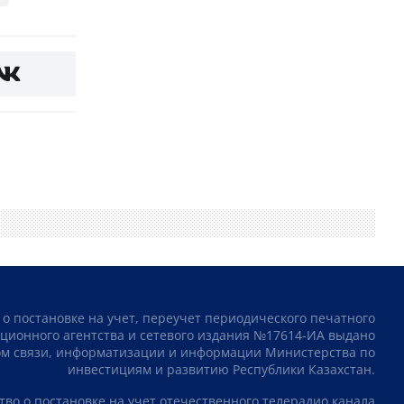
 о постановке на учет, переучет периодического печатного
ционного агентства и сетевого издания №17614-ИА выдано
том связи, информатизации и информации Министерства по
инвестициям и развитию Республики Казахстан.
тво о постановке на учет отечественного телерадио канала