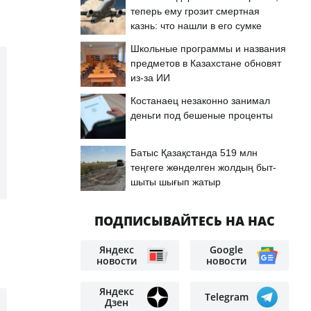
теперь ему грозит смертная
казнь: что нашли в его сумке
Школьные программы и названия
предметов в Казахстане обновят
из-за ИИ
Костанаец незаконно занимал
деньги под бешеные проценты
Батыс Қазақстанда 519 млн
теңгеге жөнделген жолдың быт-
шыты шығып жатыр
ПОДПИСЫВАЙТЕСЬ НА НАС
Яндекс
Google
новости
новости
Яндекс
Telegram
Дзен