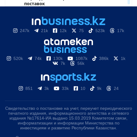
247k
21k
12k
75
523k
17k
520k
74k
130k
1087k
386k
1k
7k
56k
851
3k
33k
10
9k
24
Свидетельство о постановке на учет, переучет периодического
печатного издания, информационного агентства и сетевого
издания №17614-ИА выдано 15.03.2019 Комитетом связи,
информатизации и информации Министерства по
инвестициям и развитию Республики Казахстан.