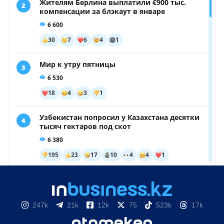
247k
21k
12k
75
523k
17k