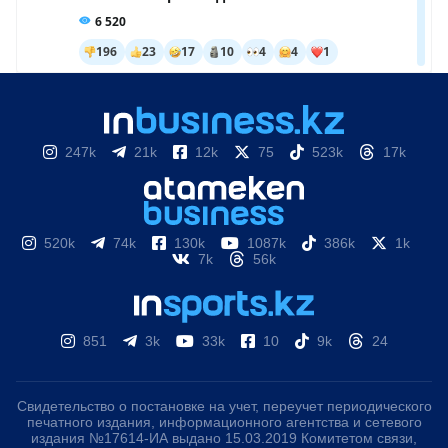
247k
21k
12k
75
523k
17k
520k
74k
130k
1087k
386k
1k
7k
56k
851
3k
33k
10
9k
24
Свидетельство о постановке на учет, переучет периодического
печатного издания, информационного агентства и сетевого
издания №17614-ИА выдано 15.03.2019 Комитетом связи,