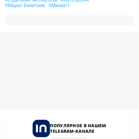
#Марат Бекетаев
#минюст