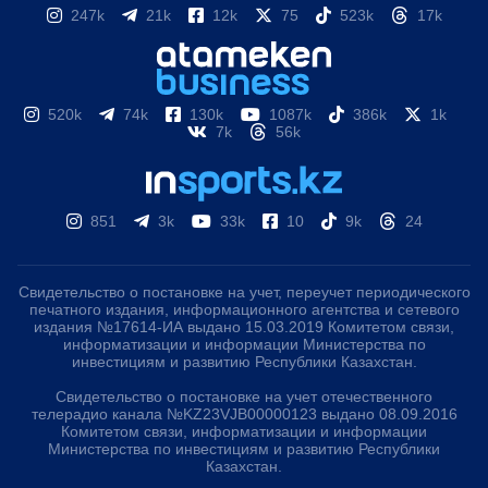
247k
21k
12k
75
523k
17k
520k
74k
130k
1087k
386k
1k
7k
56k
851
3k
33k
10
9k
24
Свидетельство о постановке на учет, переучет периодического
печатного издания, информационного агентства и сетевого
издания №17614-ИА выдано 15.03.2019 Комитетом связи,
информатизации и информации Министерства по
инвестициям и развитию Республики Казахстан.
Свидетельство о постановке на учет отечественного
телерадио канала №KZ23VJB00000123 выдано 08.09.2016
Комитетом связи, информатизации и информации
Министерства по инвестициям и развитию Республики
Казахстан.