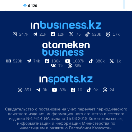
247k
21k
12k
75
523k
17k
520k
74k
130k
1087k
386k
1k
7k
56k
851
3k
33k
10
9k
24
Свидетельство о постановке на учет, переучет периодического
печатного издания, информационного агентства и сетевого
издания №17614-ИА выдано 15.03.2019 Комитетом связи,
информатизации и информации Министерства по
инвестициям и развитию Республики Казахстан.