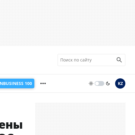
INBUSINESS 100
KZ
щены