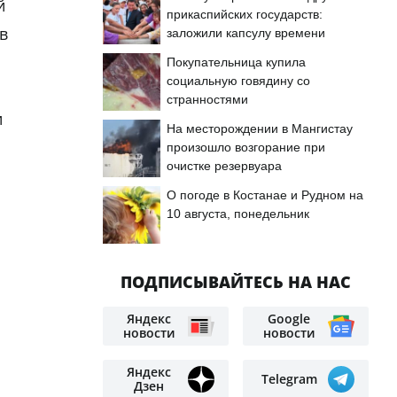
й
прикаспийских государств:
в
заложили капсулу времени
Покупательница купила
социальную говядину со
странностями
и
На месторождении в Мангистау
произошло возгорание при
очистке резервуара
О погоде в Костанае и Рудном на
10 августа, понедельник
ПОДПИСЫВАЙТЕСЬ НА НАС
Яндекс
Google
новости
новости
Яндекс
Telegram
Дзен