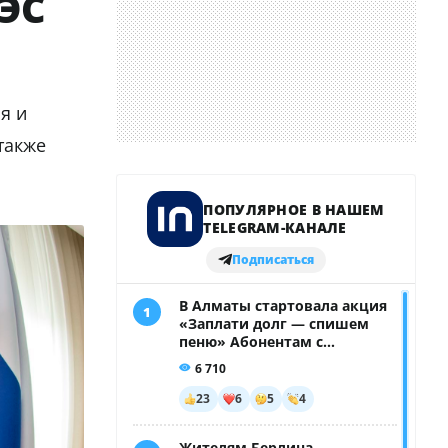
АЭС
я и
также