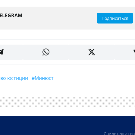
TELEGRAM
Подписаться
ство юстиции
#минюст
Свидетельство