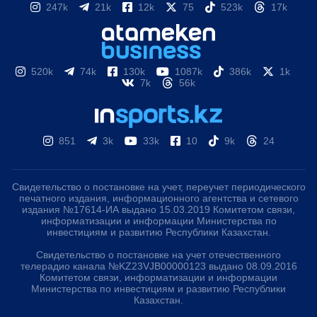
247k
21k
12k
75
523k
17k
520k
74k
130k
1087k
386k
1k
7k
56k
851
3k
33k
10
9k
24
Свидетельство о постановке на учет, переучет периодического
печатного издания, информационного агентства и сетевого
издания №17614-ИА выдано 15.03.2019 Комитетом связи,
информатизации и информации Министерства по
инвестициям и развитию Республики Казахстан.
Свидетельство о постановке на учет отечественного
телерадио канала №KZ23VJB00000123 выдано 08.09.2016
Комитетом связи, информатизации и информации
Министерства по инвестициям и развитию Республики
Казахстан.