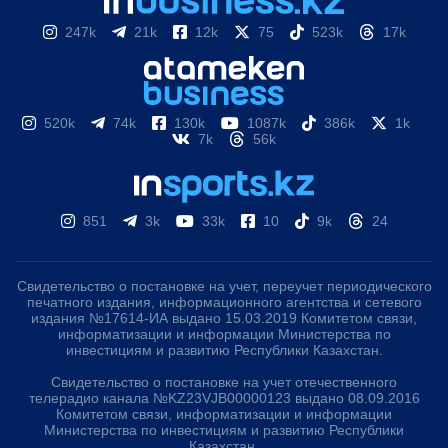
247k
21k
12k
75
523k
17k
520k
74k
130k
1087k
386k
1k
7k
56k
851
3k
33k
10
9k
24
Свидетельство о постановке на учет, переучет периодического
печатного издания, информационного агентства и сетевого
издания №17614-ИА выдано 15.03.2019 Комитетом связи,
информатизации и информации Министерства по
инвестициям и развитию Республики Казахстан.
Свидетельство о постановке на учет отечественного
телерадио канала №KZ23VJB00000123 выдано 08.09.2016
Комитетом связи, информатизации и информации
Министерства по инвестициям и развитию Республики
Казахстан.