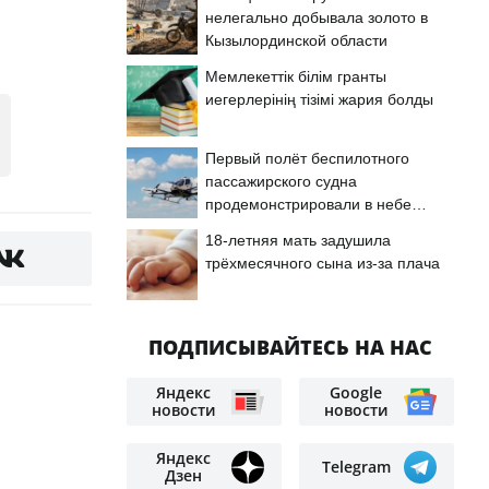
нелегально добывала золото в
Кызылординской области
Мемлекеттік білім гранты
иегерлерінің тізімі жария болды
Первый полёт беспилотного
пассажирского судна
продемонстрировали в небе
Астаны
18-летняя мать задушила
трёхмесячного сына из-за плача
ПОДПИСЫВАЙТЕСЬ НА НАС
Яндекс
Google
новости
новости
Яндекс
Telegram
Дзен