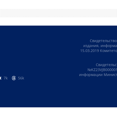
Свидетельство
издания, информа
15.03.2019 Комите
Свидетельс
№KZ23VJB000001
информации Министе
7k
56k