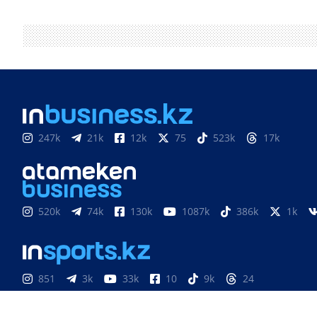
247k
21k
12k
75
523k
17k
520k
74k
130k
1087k
386k
1k
851
3k
33k
10
9k
24