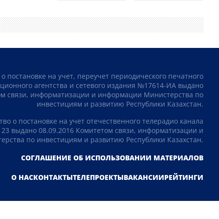
 о постановке на учет, переучет периодического печатного
ционного агентства и сетевого издания №17614-ИА выдано
том связи, информатизации и информации Министерства по
инвестициям и развитию Республики Казахстан.
тво о постановке на учет отечественного телерадио канала
23 выдано 08.09.2016 Комитетом связи, информатизации и
рства по инвестициям и развитию Республики Казахстан.
СОГЛАШЕНИЕ ОБ ИСПОЛЬЗОВАНИИ МАТЕРИАЛОВ
О НАС
КОНТАКТЫ
ТЕЛЕПРОЕКТЫ
ВАКАНСИИ
РЕЙТИНГИ