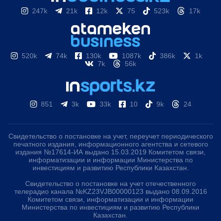
247k
21k
12k
75
523k
17k
520k
74k
130k
1087k
386k
1k
7k
56k
851
3k
33k
10
9k
24
Свидетельство о постановке на учет, переучет периодического
печатного издания, информационного агентства и сетевого
издания №17614-ИА выдано 15.03.2019 Комитетом связи,
информатизации и информации Министерства по
инвестициям и развитию Республики Казахстан.
Свидетельство о постановке на учет отечественного
телерадио канала №KZ23VJB00000123 выдано 08.09.2016
Комитетом связи, информатизации и информации
Министерства по инвестициям и развитию Республики
Казахстан.