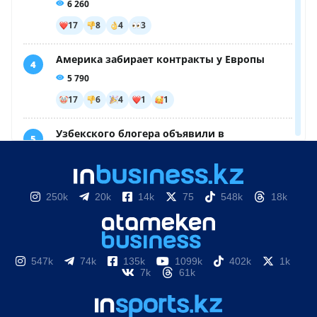
250k
20k
14k
75
548k
18k
547k
74k
135k
1099k
402k
1k
7k
61k