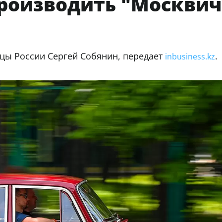
производить "Москви
ицы России Сергей Собянин, передает
inbusiness.kz