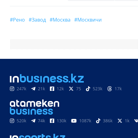
#рено
#Завод
#Москва
#Москвичи
247k
21k
12k
75
523k
17k
520k
74k
130k
1087k
386k
1k