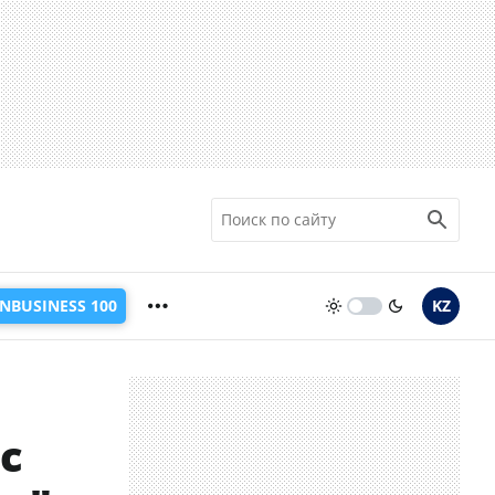
INBUSINESS 100
KZ
с