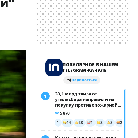
чи"
.