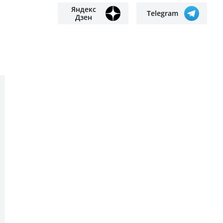
грузовика из-за перекрытой
дороги в Жамбылской области:
подробности
Самолет разорвало на две части
и охватило огнем после
крушения
Маршруты №№ 4 и 6 в Костанае
станут постоянными
Арбузы за год существенно
подорожали в Казахстане
ПОДПИСЫВАЙТЕСЬ НА НАС
Яндекс
Google
новости
новости
Яндекс
Telegram
Дзен