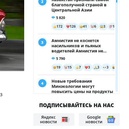
з
Самолет рухнул после
разгерметизации — погибли все
346 человек на борту
Два брата избили водителя