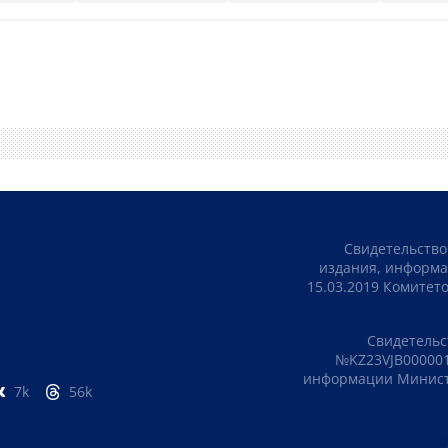
Свидетельство
издания, информа
15.03.2019 Комите
Свидетельс
№KZ23VJB000001
информации Министе
7k
56k