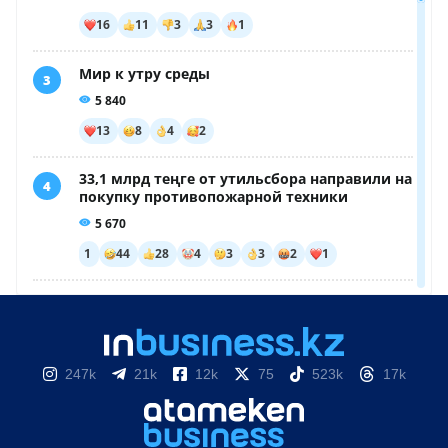
247k
21k
12k
75
523k
17k