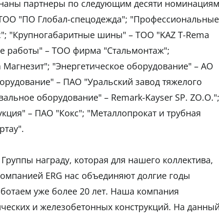
знаны партнеры по следующим десяти номинациям
 ТОО "ПО Глобал-спецодежда"; "Профессиональные
ыс"; "Крупногабаритные шины" – ТОО "KAZ T-Rema
ые работы" – ТОО фирма "Стальмонтаж";
 Магнезит"; "Энергетическое оборудование" – АО
орудование" – ПАО "Уральский завод тяжелого
альное оборудование" – Remark-Kayser SP. ZO.O."
кция" – ПАО "Кокс"; "Металлопрокат и трубная
ртау".
Группы награду, которая для нашего коллектива,
 компанией ERG нас объединяют долгие годы
ботаем уже более 20 лет. Наша компания
ических и железобетонных конструкций. На данны