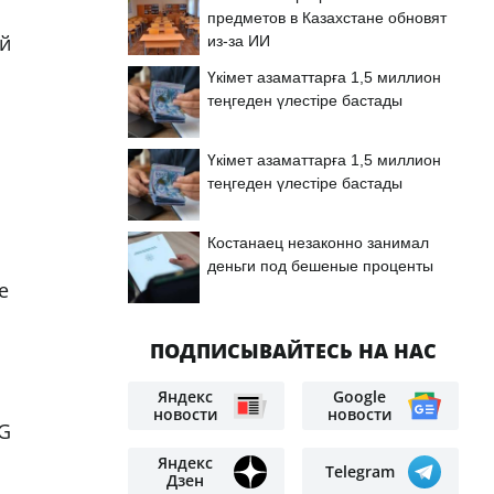
предметов в Казахстане обновят
ой
из-за ИИ
Үкімет азаматтарға 1,5 миллион
теңгеден үлестіре бастады
Үкімет азаматтарға 1,5 миллион
теңгеден үлестіре бастады
Костанаец незаконно занимал
деньги под бешеные проценты
е
ПОДПИСЫВАЙТЕСЬ НА НАС
Яндекс
Google
новости
новости
RG
Яндекс
Telegram
Дзен