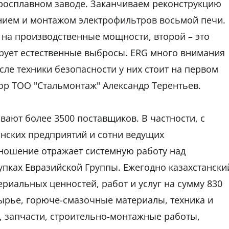
росплавном заводе. Заканчиваем реконструкцию
ением и монтажом электрофильтров восьмой печи.
т на производственные мощности, второй – это
трует естественные выбросы. ERG много внимания
сле техники безопасности у них стоит на первом
тор ТОО "Стальмонтаж" Александр Терентьев.
ают более 3500 поставщиков. В частности, с
анских предприятий и сотни ведущих
ношение отражает системную работу над
упках Евразийской Группы. Ежегодно казахстански
риальных ценностей, работ и услуг на сумму 830
сырье, горюче-смазочные материалы, техника и
, запчасти, строительно-монтажные работы,