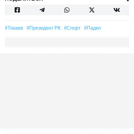
#Токаев
#Президент РК
#Спорт
#падел