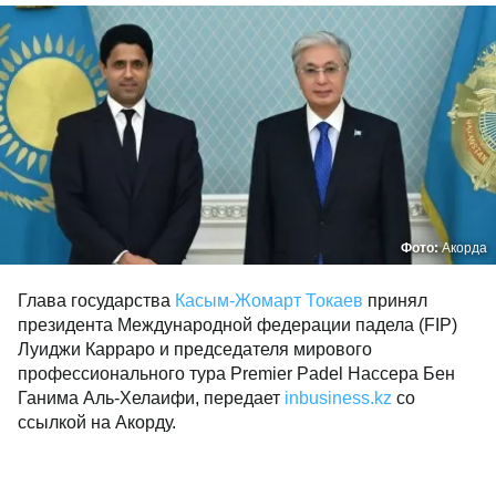
Фото:
Акорда
Глава государства
Касым-Жомарт Токаев
принял
президента Международной федерации падела (FIP)
Луиджи Карраро и председателя мирового
профессионального тура Premier Padel Насcера Бен
Ганима Аль-Хелаифи, передает
inbusiness.kz
со
ссылкой на Акорду.