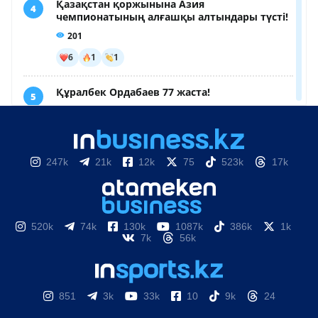
247k
21k
12k
75
523k
17k
520k
74k
130k
1087k
386k
1k
7k
56k
851
3k
33k
10
9k
24