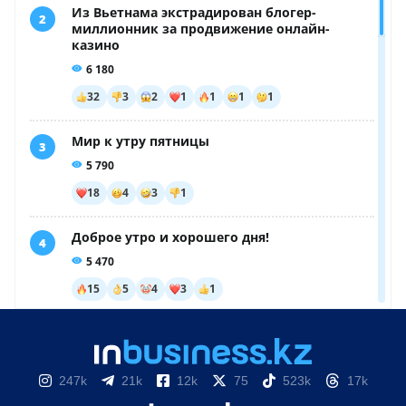
247k
21k
12k
75
523k
17k