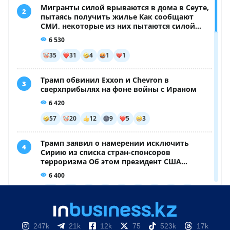
247k
21k
12k
75
523k
17k