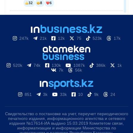
247k
21k
12k
75
523k
17k
520k
74k
130k
1087k
386k
1k
7k
56k
851
3k
33k
10
9k
24
Свидетельство о постановке на учет, переучет периодического
печатного издания, информационного агентства и сетевого
издания №17614-ИА выдано 15.03.2019 Комитетом связи,
информатизации и информации Министерства по
инвестициям и развитию Республики Казахстан.