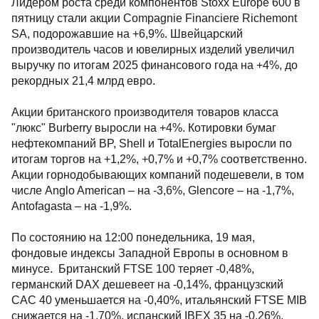
Лидером роста среди компонентов Stoxx Europe 600 в
пятницу стали акции Compagnie Financiere Richemont
SA, подорожавшие на +6,9%. Швейцарский
производитель часов и ювелирных изделий увеличил
выручку по итогам 2025 финансового года на +4%, до
рекордных 21,4 млрд евро.
Акции британского производителя товаров класса
"люкс" Burberry выросли на +4%. Котировки бумаг
нефтекомпаний BP, Shell и TotalEnergies выросли по
итогам торгов на +1,2%, +0,7% и +0,7% соответственно.
Акции горнодобывающих компаний подешевели, в том
числе Anglo American – на -3,6%, Glencore – на -1,7%,
Antofagasta – на -1,9%.
По состоянию на 12:00 понедельника, 19 мая,
фондовые индексы Западной Европы в основном в
минусе. Британский FTSE 100 теряет -0,48%,
германский DAX дешевеет на -0,14%, французский
CAC 40 уменьшается на -0,40%, итальянский FTSE MIB
снижается на -1,70%, испанский IBEX 35 на -0,26%.