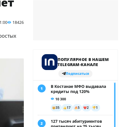
лет
1:00
18426
простых