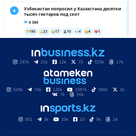
247k
21k
12k
75
523k
17k
520k
74k
130k
1087k
386k
1k
7k
56k
851
3k
33k
10
9k
24