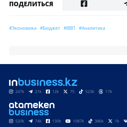
ПОДЕЛИТЬСЯ
#Экономика
#Бюджет
#ВВП
#Аналитика
247k
21k
12k
75
523k
17k
520k
74k
130k
1087k
386k
1k