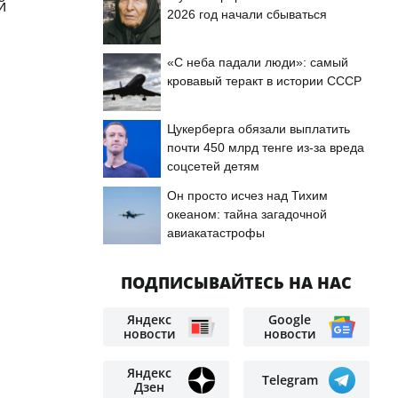
й
2026 год начали сбываться
«С неба падали люди»: самый
кровавый теракт в истории СССР
Цукерберга обязали выплатить
почти 450 млрд тенге из-за вреда
соцсетей детям
Он просто исчез над Тихим
океаном: тайна загадочной
авиакатастрофы
ПОДПИСЫВАЙТЕСЬ НА НАС
Яндекс
Google
новости
новости
Яндекс
Telegram
Дзен