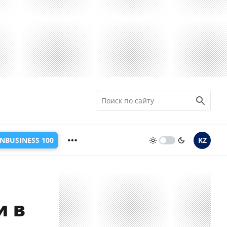
INBUSINESS 100
KZ
и в