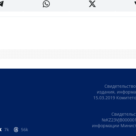
Свидетельство
издания, информа
15.03.2019 Комите
Свидетельс
№KZ23VJB000001
информации Министе
7k
56k