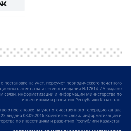
 о постановке на учет, переучет периодического печатного
ционного агентства и сетевого издания №17614-ИА выдано
том связи, информатизации и информации Министерства по
инвестициям и развитию Республики Казахстан.
тво о постановке на учет отечественного телерадио канала
23 выдано 08.09.2016 Комитетом связи, информатизации и
рства по инвестициям и развитию Республики Казахстан.