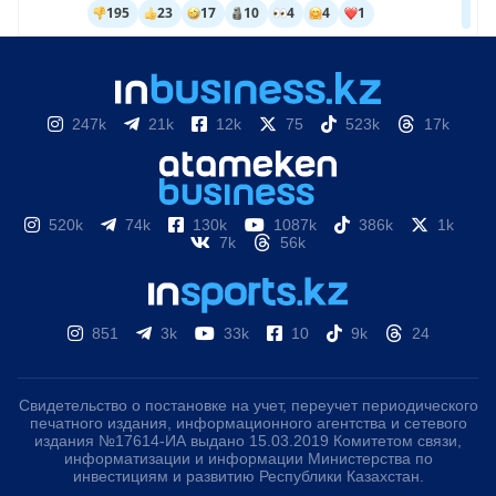
247k
21k
12k
75
523k
17k
520k
74k
130k
1087k
386k
1k
7k
56k
851
3k
33k
10
9k
24
Свидетельство о постановке на учет, переучет периодического
печатного издания, информационного агентства и сетевого
издания №17614-ИА выдано 15.03.2019 Комитетом связи,
информатизации и информации Министерства по
инвестициям и развитию Республики Казахстан.