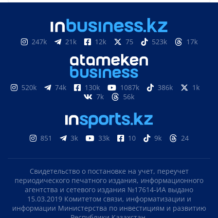
247k
21k
12k
75
523k
17k
520k
74k
130k
1087k
386k
1k
7k
56k
851
3k
33k
10
9k
24
Свидетельство о постановке на учет, переучет
периодического печатного издания, информационного
агентства и сетевого издания №17614-ИА выдано
15.03.2019 Комитетом связи, информатизации и
информации Министерства по инвестициям и развитию
Республики Казахстан.