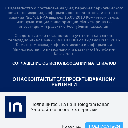
Свидетельство о постановке на учет, переучет периодического
печатного издания, информационного агентства и сетевого
издания №17614-ИА выдано 15.03.2019 Комитетом связи,
информатизации и информации Министерства по
инвестициям и развитию Республики Казахстан.
Свидетельство о постановке на учет отечественного
телерадио канала №KZ23VJB00000123 выдано 08.09.2016
Комитетом связи, информатизации и информации
Министерства по инвестициям и развитию Республики
Казахстан.
СОГЛАШЕНИЕ ОБ ИСПОЛЬЗОВАНИИ МАТЕРИАЛОВ
О НАС
КОНТАКТЫ
ТЕЛЕПРОЕКТЫ
ВАКАНСИИ
РЕЙТИНГИ
Медиахолдинг «Atameken Business»
Подпишитесь на наш Telegram канал!
ПОЛИТИКА КОНФИДЕНЦИАЛЬНОСТИ
Узнавайте о новостях первыми
Не сейчас
ПОДПИСАТЬСЯ