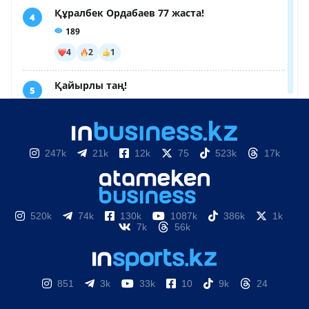
247k
21k
12k
75
523k
17k
520k
74k
130k
1087k
386k
1k
7k
56k
851
3k
33k
10
9k
24