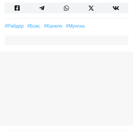
#Райдер
#Бокс
#Канело
#мунгиа