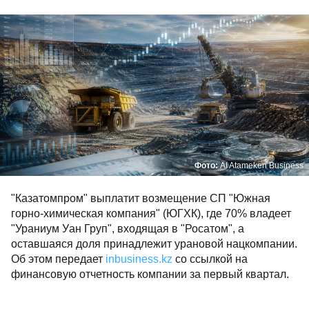
Фото:
AI Atameken Business
"Казатомпром" выплатит возмещение СП "Южная
горно-химическая компания" (ЮГХК), где 70% владеет
"Ураниум Уан Груп", входящая в "Росатом", а
оставшаяся доля принадлежит урановой нацкомпании.
Об этом передает
inbusiness.kz
со ссылкой на
финансовую отчетность компании за первый квартал.