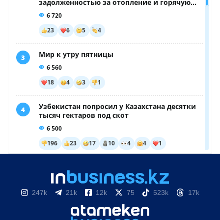
247k
21k
12k
75
523k
17k