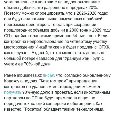
установленные в контракте на недропользование
объемы добычи, что разрешено в пределах 20%.
Поэтому можно спроецировать, что в 2026-2028 годах
они будут аналогично выше намеченных в рабочей
программе ориентиров. То есть при сохранении
прошлогодних объемов добычи в 2800 тонн к 2029 году
СП подойдет с запасами примерно 54 тыс. тонн. Если
контракт на недропользование по четвертому участку
месторождения Инкай также не будет продлен с ЮГХК,
как в случае с Акдалой, то это может стать довольно
большой потерей запасов для "Ураниум Уан Груп" с
учетом ее 70%-ной доли.
Ранее inbusiness.kz
писал
, что, согласно обновленному
Кодексу о недрах, "Казатомпром" при продлении
контрактов по урановым месторождениям сможет
получать
90%-ную долю в проектах, если иностранным
партнером по СП не будет применена опция по
передаче технологий конверсии и обогащения. Как
известно, "Росатом" обладает такими технологиями.