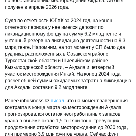
по восстановлению месторождения Акдала. Он был
получен в апреле 2026 года.
Судя по отчетности ЮГХК за 2024 год, на конец
отчетного периода у нее имелся депозит по
ликвидационному фонду на сумму 6,2 млрд тенге и
учтенный резерв на ликвидацию деятельности на 9,3
млрд тенге. Напомним, на тот момент у СП было два
рудника, расположенных в Созакском районе
Туркестанской области и Шиелийском районе
Кызылординской области, – Акдала и четвертый
участок месторождения Инкай. На конец 2024 года
расчет общей суммы ожидаемых затрат на ликвидацию
для Акдалы составил 9,2 млрд тенге.
Ранее inbusiness.kz
писал
, что на момент завершения
контракта в конце марта на месторождении Акдала
прогнозировался остаток неотработанных запасов
урана в объеме около 1,5 тысячи тонн, требующих
продолжения отработки месторождения до 2030 года,
или примерно 3,9 млн фунтов урана. Сейчас фунт