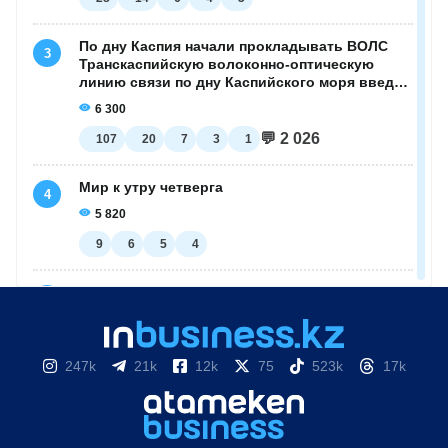
247k
21k
12k
75
523k
17k