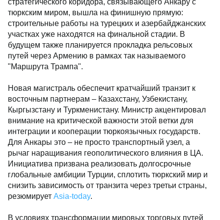
стратегического коридора, связывающего Анкару с
тюркским миром, вышла на финишную прямую:
строительные работы на турецких и азербайджанских
участках уже находятся на финальной стадии. В
будущем также планируется прокладка рельсовых
путей через Армению в рамках так называемого
"Маршрута Трампа".
Новая магистраль обеспечит кратчайший транзит к
восточным партнерам – Казахстану, Узбекистану,
Кыргызстану и Туркменистану. Министр акцентировал
внимание на критической важности этой ветки для
интеграции и кооперации тюркоязычных государств.
Для Анкары это – не просто транспортный узел, а
рычаг наращивания геополитического влияния в ЦА.
Инициатива призвана реализовать долгосрочные
глобальные амбиции Турции, сплотить тюркский мир и
снизить зависимость от транзита через третьи страны,
резюмирует
Аsia-today
.
В условиях трансформации мировых торговых путей