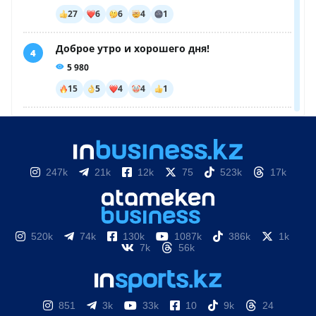
247k
21k
12k
75
523k
17k
520k
74k
130k
1087k
386k
1k
7k
56k
851
3k
33k
10
9k
24