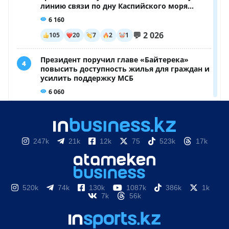
247k
21k
12k
75
523k
17k
520k
74k
130k
1087k
386k
1k
7k
56k