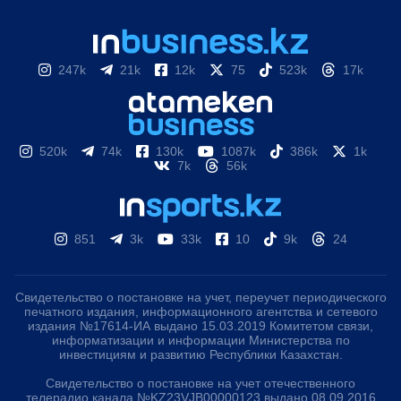
247k
21k
12k
75
523k
17k
520k
74k
130k
1087k
386k
1k
7k
56k
851
3k
33k
10
9k
24
Свидетельство о постановке на учет, переучет периодического
печатного издания, информационного агентства и сетевого
издания №17614-ИА выдано 15.03.2019 Комитетом связи,
информатизации и информации Министерства по
инвестициям и развитию Республики Казахстан.
Свидетельство о постановке на учет отечественного
телерадио канала №KZ23VJB00000123 выдано 08.09.2016