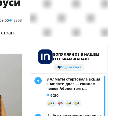
руси
 09:00
5303
 стран