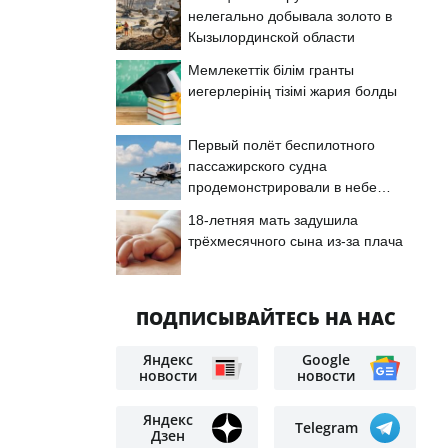
нелегально добывала золото в
Кызылординской области
Мемлекеттік білім гранты
иегерлерінің тізімі жария болды
Первый полёт беспилотного
пассажирского судна
продемонстрировали в небе
Астаны
18-летняя мать задушила
трёхмесячного сына из-за плача
ПОДПИСЫВАЙТЕСЬ НА НАС
Яндекс
Google
новости
новости
Яндекс
Telegram
Дзен